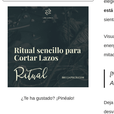
eleg
está
sient
Visu
energ
mitad
[
A
¿Te ha gustado? ¡Pinéalo!
Deja
desv