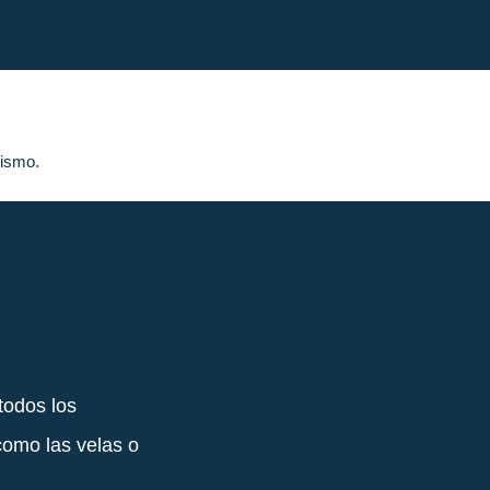
nismo.
todos los
como las velas o